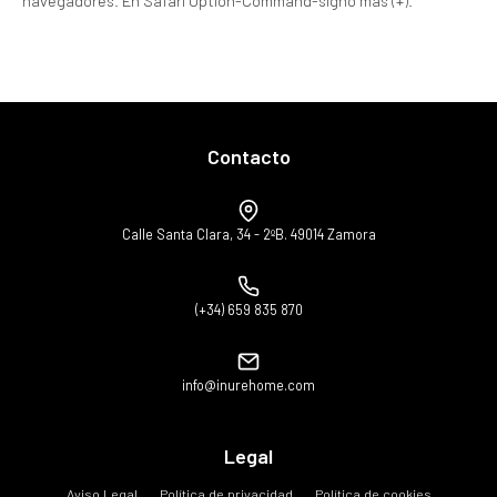
navegadores. En Safari Option-Command-signo más (+).
Contacto
Calle Santa Clara, 34 - 2ºB. 49014 Zamora
(+34) 659 835 870
info@inurehome.com
Legal
Aviso Legal
Política de privacidad
Política de cookies